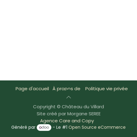
Page d'accueil
À propos de
Politique vie privée
Copyright © Château du Villard
Site créé par Morgane SEREE
Agence Care and Copy
Généré par
- Le #1
Open Source eCommerce