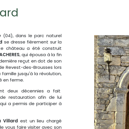
lard
e
(04), dans le parc naturel
d
se dresse fièrement sur la
Ce château a été construit
VACHERES
, qui épousa à la fin
dernière reçut en dot de son
de Revest-des-Brousses lors
amille jusqu'à la révolution,
mé en ferme.
nt deux décennies a fait
de restauration afin de lui
 qui a permis de participer à
 Villard
est un lieu chargé
de vous faire visiter avec son