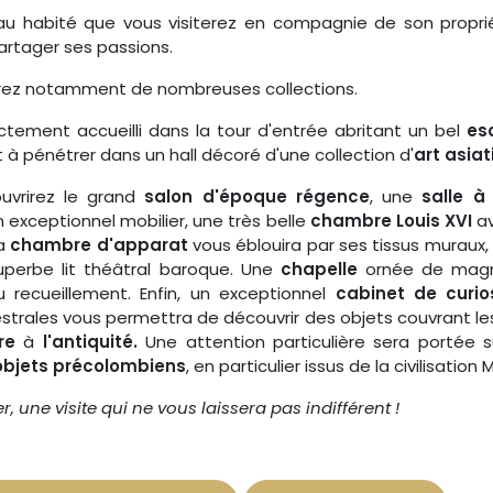
u habité que vous visiterez en compagnie de son propriét
partager ses passions.
irez notamment de nombreuses collections.
ctement accueilli dans la tour d'entrée abritant un bel
es
nt à pénétrer dans un hall décoré d'une collection d'
art asia
ouvrirez le grand
salon d'époque régence
, une
salle 
 exceptionnel mobilier, une très belle
chambre Louis XVI
av
la
chambre d'apparat
vous éblouira par ses tissus muraux
uperbe lit théâtral baroque. Une
chapelle
ornée de magni
u recueillement. Enfin, un exceptionnel
cabinet de curio
estrales vous permettra de découvrir des objets couvrant les
ire
à
l'antiquité.
Une attention particulière sera portée 
objets précolombiens
, en particulier issus de la civilisation
, une visite qui ne vous laissera pas indifférent !