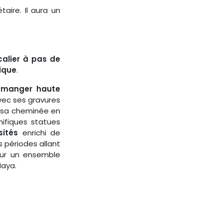
aire. Il aura un
calier à pas de
tique
.
à manger haute
ec ses gravures
, sa cheminée en
fiques statues
sités
enrichi de
 périodes allant
sur un ensemble
 Maya.