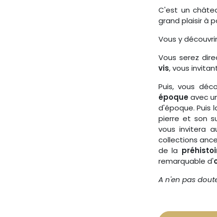
C'est un châtea
grand plaisir à 
Vous y découvr
Vous serez dire
vis
, vous invita
Puis, vous déc
époque
avec un
d'époque. Puis 
pierre et son s
vous invitera a
collections anc
de la
préhisto
remarquable d'
A n'en pas douter