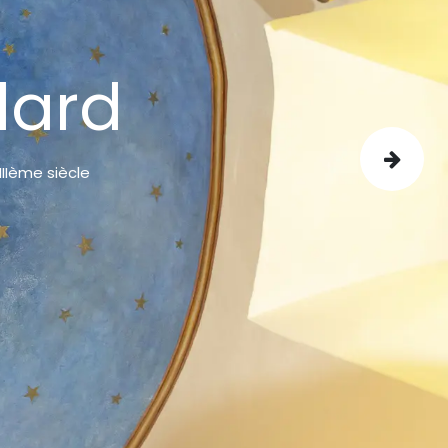
lard
Suivant
IIème siècle