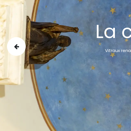
La 
Précédent
Vitraux ren